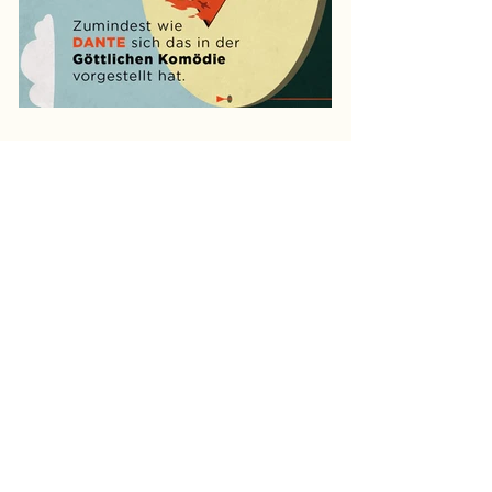
Hi
Mein Name ist
Bettina Höber
und
bin ein
Motion Graphic Designer
und Visual Artist mit Sitz in Mainz.